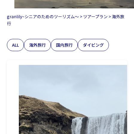
granlily~シニアのためのツーリズム〜
>
ツアープラン
>
海外旅
行
ALL
海外旅行
国内旅行
ダイビング