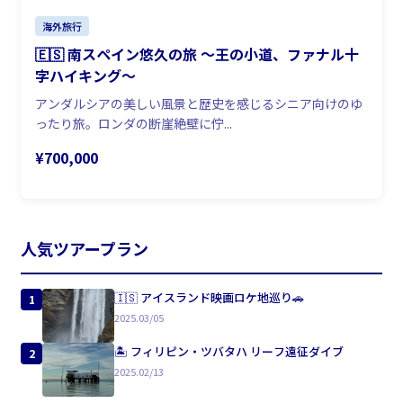
海外旅行
🇪🇸 南スペイン悠久の旅 〜王の小道、ファナル十
字ハイキング〜
アンダルシアの美しい風景と歴史を感じるシニア向けのゆ
ったり旅。ロンダの断崖絶壁に佇...
¥700,000
人気ツアープラン
🇮🇸 アイスランド映画ロケ地巡り🚗
1
2025.03/05
🏝 フィリピン・ツバタハ リーフ遠征ダイブ
2
2025.02/13